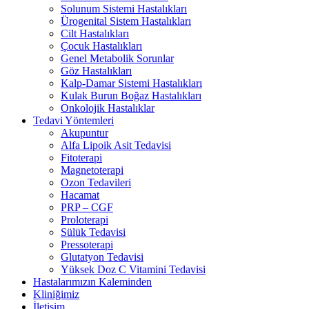
Solunum Sistemi Hastalıkları
Ürogenital Sistem Hastalıkları
Cilt Hastalıkları
Çocuk Hastalıkları
Genel Metabolik Sorunlar
Göz Hastalıkları
Kalp-Damar Sistemi Hastalıkları
Kulak Burun Boğaz Hastalıkları
Onkolojik Hastalıklar
Tedavi Yöntemleri
Akupuntur
Alfa Lipoik Asit Tedavisi
Fitoterapi
Magnetoterapi
Ozon Tedavileri
Hacamat
PRP – CGF
Proloterapi
Sülük Tedavisi
Pressoterapi
Glutatyon Tedavisi
Yüksek Doz C Vitamini Tedavisi
Hastalarımızın Kaleminden
Kliniğimiz
İletişim