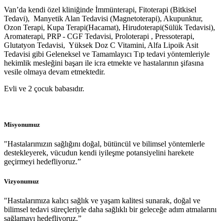
Van’da kendi özel kliniğinde İmmünterapi, Fitoterapi (Bitkisel
Tedavi), Manyetik Alan Tedavisi (Magnetoterapi), Akupunktur,
Ozon Terapi, Kupa Terapi(Hacamat), Hirudoterapi(Sülük Tedavisi),
Aromaterapi, PRP - CGF Tedavisi, Proloterapi , Pressoterapi,
Glutatyon Tedavisi, Yüksek Doz C Vitamini, Alfa Lipoik Asit
Tedavisi gibi Geleneksel ve Tamamlayıcı Tıp tedavi yöntemleriyle
hekimlik mesleğini başarı ile icra etmekte ve hastalarının şifasına
vesile olmaya devam etmektedir.
Evli ve 2 çocuk babasıdır.
Misyonumuz
"Hastalarımızın sağlığını doğal, bütüncül ve bilimsel yöntemlerle
destekleyerek, vücudun kendi iyileşme potansiyelini harekete
geçirmeyi hedefliyoruz.”
Vizyonumuz
"Hastalarımıza kalıcı sağlık ve yaşam kalitesi sunarak, doğal ve
bilimsel tedavi süreçleriyle daha sağlıklı bir geleceğe adım atmalarını
sağlamayı hedefliyoruz.”