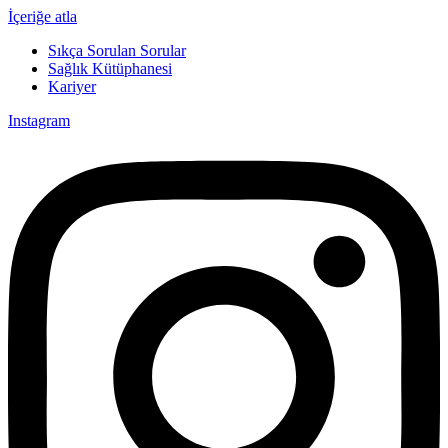
İçeriğe atla
Sıkça Sorulan Sorular
Sağlık Kütüphanesi
Kariyer
Instagram