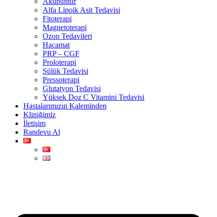
Akupuntur
Alfa Lipoik Asit Tedavisi
Fitoterapi
Magnetoterapi
Ozon Tedavileri
Hacamat
PRP – CGF
Proloterapi
Sülük Tedavisi
Pressoterapi
Glutatyon Tedavisi
Yüksek Doz C Vitamini Tedavisi
Hastalarımızın Kaleminden
Kliniğimiz
İletişim
Randevu Al