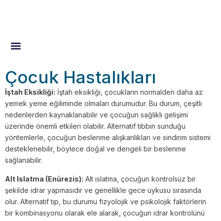
Dr. Adem Çakır Kimdir?
Tedavi Alanları
Tedavi Yöntemleri
Hastalarımızın Kaleminden
Çocuk Hastalıkları
İştah Eksikliği:
İştah eksikliği, çocukların normalden daha az
yemek yeme eğiliminde olmaları durumudur. Bu durum, çeşitli
nedenlerden kaynaklanabilir ve çocuğun sağlıklı gelişimi
üzerinde önemli etkileri olabilir. Alternatif tıbbın sunduğu
yöntemlerle, çocuğun beslenme alışkanlıkları ve sindirim sistemi
desteklenebilir, böylece doğal ve dengeli bir beslenme
sağlanabilir.
Alt Islatma (Enürezis):
Alt ıslatma, çocuğun kontrolsüz bir
şekilde idrar yapmasıdır ve genellikle gece uykusu sırasında
olur. Alternatif tıp, bu durumu fizyolojik ve psikolojik faktörlerin
bir kombinasyonu olarak ele alarak, çocuğun idrar kontrolünü